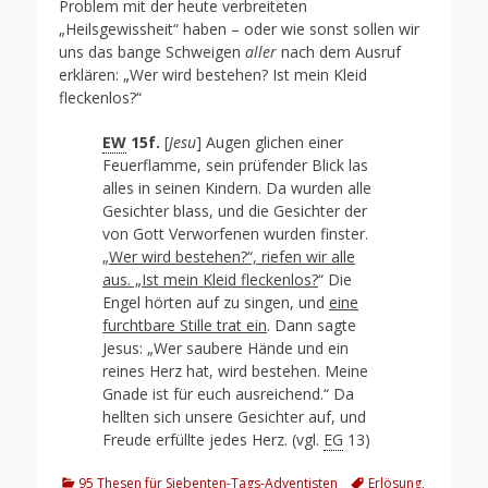
Problem mit der heute verbreiteten
„Heilsgewissheit“ haben – oder wie sonst sollen wir
uns das bange Schweigen
aller
nach dem Ausruf
erklären: „Wer wird bestehen? Ist mein Kleid
fleckenlos?“
EW
15f.
[
Jesu
] Augen glichen einer
Feuerflamme, sein prüfender Blick las
alles in seinen Kindern. Da wurden alle
Gesichter blass, und die Gesichter der
von Gott Verworfenen wurden finster.
„
Wer wird bestehen?“, riefen wir alle
aus. „Ist mein Kleid fleckenlos?
“ Die
Engel hörten auf zu singen, und
eine
furchtbare Stille trat ein
. Dann sagte
Jesus: „Wer saubere Hände und ein
reines Herz hat, wird bestehen. Meine
Gnade ist für euch ausreichend.“ Da
hellten sich unsere Gesichter auf, und
Freude erfüllte jedes Herz. (vgl.
EG
13)
Kategorien
Schlagworte
95 Thesen für Siebenten-Tags-Adventisten
Erlösung
,