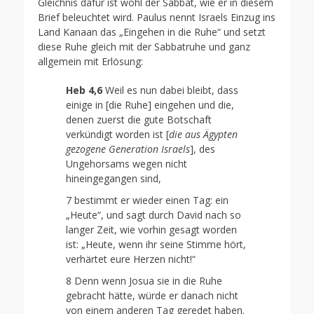
Gleichnis dafür ist wohl der Sabbat, wie er in diesem
Brief beleuchtet wird. Paulus nennt Israels Einzug ins
Land Kanaan das „Eingehen in die Ruhe“ und setzt
diese Ruhe gleich mit der Sabbatruhe und ganz
allgemein mit Erlösung:
Heb 4,6
Weil es nun dabei bleibt, dass
einige in [die Ruhe] eingehen und die,
denen zuerst die gute Botschaft
verkündigt worden ist [
die aus Ägypten
gezogene Generation Israels
], des
Ungehorsams wegen nicht
hineingegangen sind,
7 bestimmt er wieder einen Tag: ein
„Heute“, und sagt durch David nach so
langer Zeit, wie vorhin gesagt worden
ist: „Heute, wenn ihr seine Stimme hört,
verhärtet eure Herzen nicht!“
8 Denn wenn Josua sie in die Ruhe
gebracht hätte, würde er danach nicht
von einem anderen Tag geredet haben.