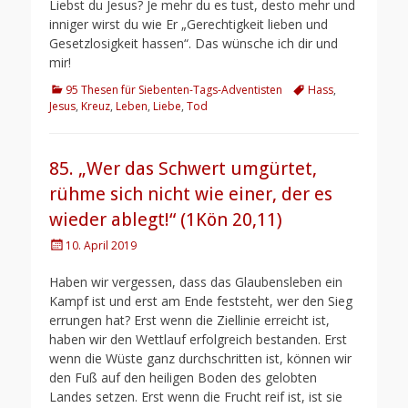
Liebst du Jesus? Je mehr du es tust, desto mehr und
inniger wirst du wie Er „Gerechtigkeit lieben und
Gesetzlosigkeit hassen“. Das wünsche ich dir und
mir!
Kategorien
Schlagworte
95 Thesen für Siebenten-Tags-Adventisten
Hass
,
Jesus
,
Kreuz
,
Leben
,
Liebe
,
Tod
85. „Wer das Schwert umgürtet,
rühme sich nicht wie einer, der es
wieder ablegt!“ (1Kön 20,11)
Posted
10. April 2019
on
Haben wir vergessen, dass das Glaubensleben ein
Kampf ist und erst am Ende feststeht, wer den Sieg
errungen hat? Erst wenn die Ziellinie erreicht ist,
haben wir den Wettlauf erfolgreich bestanden. Erst
wenn die Wüste ganz durchschritten ist, können wir
den Fuß auf den heiligen Boden des gelobten
Landes setzen. Erst wenn die Frucht reif ist, ist sie