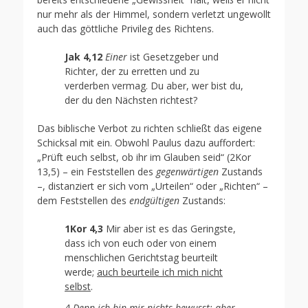
nur mehr als der Himmel, sondern verletzt ungewollt
auch das göttliche Privileg des Richtens.
Jak 4,12
Einer
ist Gesetzgeber und
Richter, der zu erretten und zu
verderben vermag. Du aber, wer bist du,
der du den Nächsten richtest?
Das biblische Verbot zu richten schließt das eigene
Schicksal mit ein. Obwohl Paulus dazu auffordert:
„Prüft euch selbst, ob ihr im Glauben seid“ (2Kor
13,5) – ein Feststellen des
gegenwärtigen
Zustands
–, distanziert er sich vom „Urteilen“ oder „Richten“ –
dem Feststellen des
endgültigen
Zustands:
1Kor 4,3
Mir aber ist es das Geringste,
dass ich von euch oder von einem
menschlichen Gerichtstag beurteilt
werde;
auch beurteile ich mich nicht
selbst
.
4
Denn ich bin mir nichts bewusst; aber