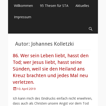
Primäres
Springe
Willkommen
95 Thesen für STA
Aktuelles
zum
Menü
Inhalt
Impressum
Suche
Autor:
Johannes Kolletzki
86. Wer sein Leben liebt, hasst den
Tod; wer Jesus liebt, hasst seine
Sünden, weil sie den Heiland ans
Kreuz brachten und jedes Mal neu
verletzen.
Posted
10. April 2019
on
Ich kann mich des Eindrucks einfach nicht erwehren,
dass auch als Christen unsere Angst vor dem Tod