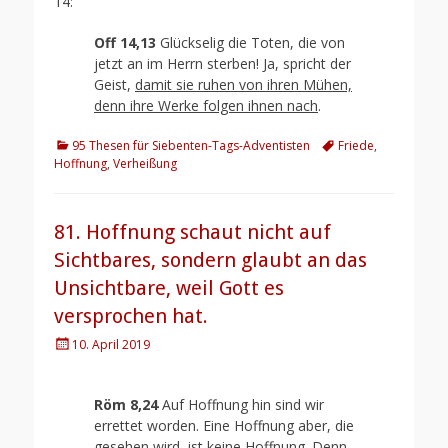
14:
Off 14,13
Glückselig die Toten, die von
jetzt an im Herrn sterben! Ja, spricht der
Geist,
damit sie ruhen von ihren Mühen,
denn ihre Werke folgen ihnen nach
.
Kategorien
Schlagworte
95 Thesen für Siebenten-Tags-Adventisten
Friede
,
Hoffnung
,
Verheißung
81. Hoffnung schaut nicht auf
Sichtbares, sondern glaubt an das
Unsichtbare, weil Gott es
versprochen hat.
Posted
10. April 2019
on
Röm 8,24
Auf Hoffnung hin sind wir
errettet worden. Eine Hoffnung aber, die
gesehen wird, ist keine Hoffnung. Denn