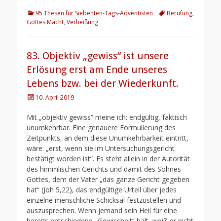
Kategorien
Schlagworte
95 Thesen für Siebenten-Tags-Adventisten
Berufung
,
Gottes Macht
,
Verheißung
83. Objektiv „gewiss“ ist unsere
Erlösung erst am Ende unseres
Lebens bzw. bei der Wiederkunft.
Posted
10. April 2019
on
Mit „objektiv gewiss“ meine ich: endgültig, faktisch
unumkehrbar. Eine genauere Formulierung des
Zeitpunkts, an dem diese Unumkehrbarkeit eintritt,
wäre: „erst, wenn sie im Untersuchungsgericht
bestätigt worden ist“. Es steht allein in der Autorität
des himmlischen Gerichts und damit des Sohnes
Gottes, dem der Vater „das ganze Gericht gegeben
hat“ (Joh 5,22), das endgültige Urteil über jedes
einzelne menschliche Schicksal festzustellen und
auszusprechen. Wenn jemand sein Heil für eine
bereits entschiedene „Gewissheit“ hält, weiß er nicht