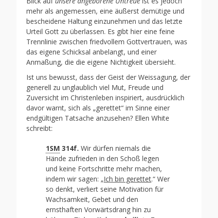
Blick auf
unsere angeborene Untreue
ist es jedoch
mehr als angemessen, eine äußerst demütige und
bescheidene Haltung einzunehmen und das letzte
Urteil Gott zu überlassen. Es gibt hier eine feine
Trennlinie zwischen friedvollem Gottvertrauen, was
das eigene Schicksal anbelangt, und einer
Anmaßung, die die eigene Nichtigkeit übersieht.
Ist uns bewusst, dass der Geist der Weissagung, der
generell zu unglaublich viel Mut, Freude und
Zuversicht im Christenleben inspiriert, ausdrücklich
davor warnt, sich als „gerettet“ im Sinne einer
endgültigen Tatsache anzusehen? Ellen White
schreibt:
1SM
314f.
Wir dürfen niemals die
Hände zufrieden in den Schoß legen
und keine Fortschritte mehr machen,
indem wir sagen: „
Ich bin gerettet
.“ Wer
so denkt, verliert seine Motivation für
Wachsamkeit, Gebet und den
ernsthaften Vorwärtsdrang hin zu