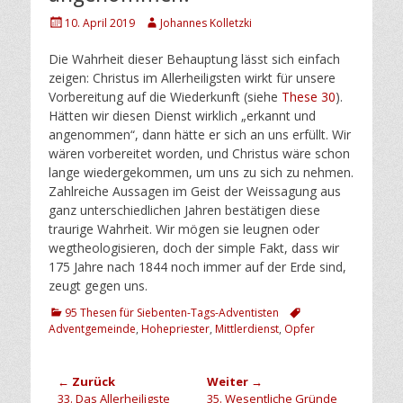
Posted
Author
10. April 2019
Johannes Kolletzki
on
Die Wahrheit dieser Behauptung lässt sich einfach
zeigen: Christus im Allerheiligsten wirkt für unsere
Vorbereitung auf die Wiederkunft (siehe
These 30
).
Hätten wir diesen Dienst wirklich „erkannt und
angenommen“, dann hätte er sich an uns erfüllt. Wir
wären vorbereitet worden, und Christus wäre schon
lange wiedergekommen, um uns zu sich zu nehmen.
Zahlreiche Aussagen im Geist der Weissagung aus
ganz unterschiedlichen Jahren bestätigen diese
traurige Wahrheit. Wir mögen sie leugnen oder
wegtheologisieren, doch der simple Fakt, dass wir
175 Jahre nach 1844 noch immer auf der Erde sind,
zeugt gegen uns.
Kategorien
Schlagworte
95 Thesen für Siebenten-Tags-Adventisten
Adventgemeinde
,
Hohepriester
,
Mittlerdienst
,
Opfer
Beitragsnavigation
← Zurück
Weiter →
Vorheriger
Nächster
33. Das Allerheiligste
35. Wesentliche Gründe