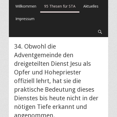
Primäres
Springe
Willkommen
95 Thesen für STA
Aktuelles
zum
Menü
Inhalt
Impressum
Suche
34. Obwohl die
Adventgemeinde den
dreigeteilten Dienst Jesu als
Opfer und Hohepriester
offiziell lehrt, hat sie die
praktische Bedeutung dieses
Dienstes bis heute nicht in der
nötigen Tiefe erkannt und
angenommen.