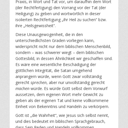
Praxis, in Wort und Tat vor, um daraufhin dem Wort
(der Rechtfertigung) den Vorrang vor der Tat (der
Heiligung) zu geben und wortwörtlich in dieser
isolierten Rechtfertigung „ihr Heil zu suchen“ bzw.
ihre „Heilsgewissheit“.
Diese Unausgewogenheit, die in den
unterschiedlichsten Graden vorliegen kann,
widerspricht nicht nur dem biblischen Menschenbild,
sondern – was schwerer wiegt – dem biblischen
Gottesbild, in dessen Ähnlichkeit wir geschaffen sind.
Es wäre eine wesentliche Beschädigung der
göttlichen Integrität, die Satan umgehend
anprangern würde, wenn Gott zwar vollständig
gerecht
sprechen
, aber nur unvollständig gerecht
machen
würde. Es würde Gott selbst dem Vorwurf
aussetzen, dem eigenen Wort mehr Gewicht zu
geben als der eigenen Tat und keine vollkommene
Einheit von Bekenntnis und Handeln zu verkörpern.
Gott ist „die Wahrheit“, wie Jesus sich selbst nennt,
und dies bedeutet im biblischen Sprachgebrauch,
dass Sein Reden und Handeln vollkommen