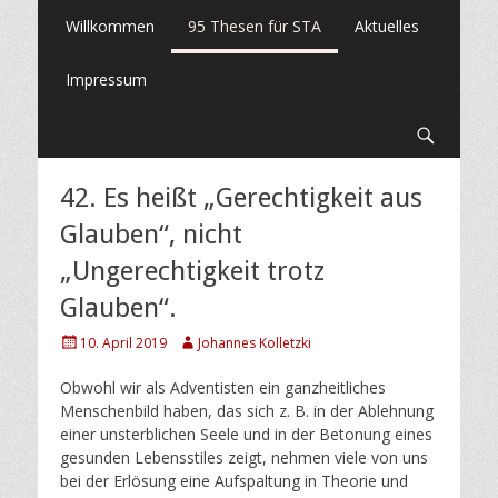
Primäres
Springe
Willkommen
95 Thesen für STA
Aktuelles
zum
Menü
Inhalt
Impressum
Suche
42. Es heißt „Gerechtigkeit aus
Glauben“, nicht
„Ungerechtigkeit trotz
Glauben“.
Posted
Author
10. April 2019
Johannes Kolletzki
on
Obwohl wir als Adventisten ein ganzheitliches
Menschenbild haben, das sich z. B. in der Ablehnung
einer unsterblichen Seele und in der Betonung eines
gesunden Lebensstiles zeigt, nehmen viele von uns
bei der Erlösung eine Aufspaltung in Theorie und