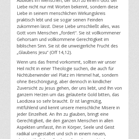
Abbildes im Menschen, der sich zu einem Gott der
Liebe nicht nur mit Worten bekennt, sondern diese
Liebe in seinem menschlichen Wirkungskreis
praktisch lebt und sie sogar seinen Feinden
zukommen lässt. Diese Liebe umschließt alles, was
Gott vom Menschen „fordert“. Sie ist vollkommener
Gehorsam und vollkommene Gerechtigkeit im
biblischen Sinn. Sie ist die unweigerliche Frucht des
„Glaubens Jesu“ (Off 14,12).
Wenn uns das fremd vorkommt, sollten wir unser
Heil nicht in einer Theologie suchen, die auch für
Nichtüberwinder viel Platz im Himmel hat, sondern
ohne Beschönigung, aber dennoch in kindlicher
Zuversicht zu Jesus gehen, der uns liebt, und Ihn von
ganzem Herzen um das geläuterte Gold bitten, das
Laodizea so sehr braucht. Er ist langmütig,
mitfühlend und kennt unsere menschliche Misere in
jeder Einzelheit. An Ihn zu glauben, bringt eine
Gerechtigkeit, die den ganzen Menschen in allen
Aspekten umfasst, ihn in Körper, Seele und Geist
radikal umgestaltet und sich in einem neuen,