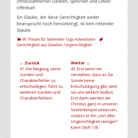
christusähnlichen Denken, Sprechen und Leben
offenbart.
Ein Glaube, der diese Gerechtigkeit weder
beansprucht noch hervorbringt, ist kein rettender
Glaube.
Kategorien
Schlagworte
95 Thesen für Siebenten-Tags-Adventisten
Gerechtigkeit aus Glauben
,
Ungerechtigkeit
Beitragsnavigation
← Zurück
Weiter →
Vorheriger
Nächster
41. Die Neigung, seine
43. Erst wenn wir
Beitrag:
Beitrag:
Sünden und
verstehen, dass es für
Charakterfehler zu
Sünde keine
entschuldigen, führt zu
Entschuldigung gibt, wird
weiteren Sünden und
sie uns wirklich leidtun.
Charakterfehlern.
Erst dann werden wir
Christus ganz in unseren
Seelentempel einlassen,
sodass er ihn „von aller
Ungerechtigkeit reinigen“
kann (1Joh 1,9).