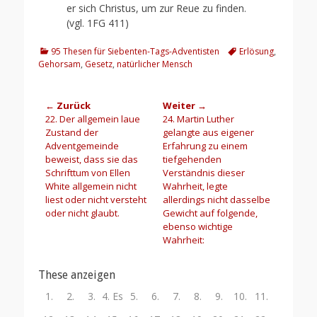
er sich Christus, um zur Reue zu finden.
(vgl. 1FG 411)
Kategorien
Schlagworte
95 Thesen für Siebenten-Tags-Adventisten
Erlösung
,
Gehorsam
,
Gesetz
,
natürlicher Mensch
Beitragsnavigation
← Zurück
Weiter →
Vorheriger
Nächster
22. Der allgemein laue
24. Martin Luther
Beitrag:
Beitrag:
Zustand der
gelangte aus eigener
Adventgemeinde
Erfahrung zu einem
beweist, dass sie das
tiefgehenden
Schrifttum von Ellen
Verständnis dieser
White allgemein nicht
Wahrheit, legte
liest oder nicht versteht
allerdings nicht dasselbe
oder nicht glaubt.
Gewicht auf folgende,
ebenso wichtige
Wahrheit:
These anzeigen
1.
2.
3.
4. Es
5.
6.
7.
8.
9.
10.
11.