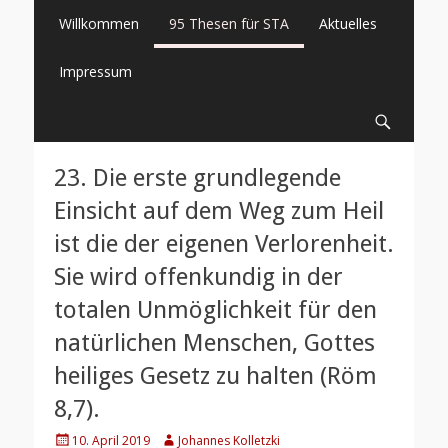
Primäres
Springe
Willkommen
95 Thesen für STA
Aktuelles
zum
Menü
Inhalt
Impressum
Suche
23. Die erste grundlegende
Einsicht auf dem Weg zum Heil
ist die der eigenen Verlorenheit.
Sie wird offenkundig in der
totalen Unmöglichkeit für den
natürlichen Menschen, Gottes
heiliges Gesetz zu halten (Röm
8,7).
Posted
Author
10. April 2019
Johannes Kolletzki