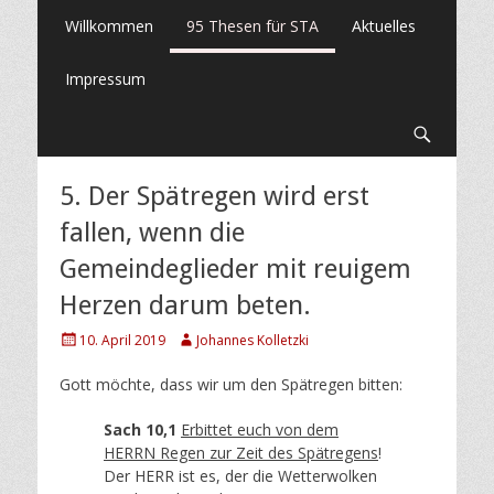
Primäres
Springe
Willkommen
95 Thesen für STA
Aktuelles
zum
Menü
Inhalt
Impressum
Suche
5. Der Spätregen wird erst
fallen, wenn die
Gemeindeglieder mit reuigem
Herzen darum beten.
Posted
Author
10. April 2019
Johannes Kolletzki
on
Gott möchte, dass wir um den Spätregen bitten:
Sach 10,1
Erbittet euch von dem
HERRN Regen zur Zeit des Spätregens
!
Der HERR ist es, der die Wetterwolken