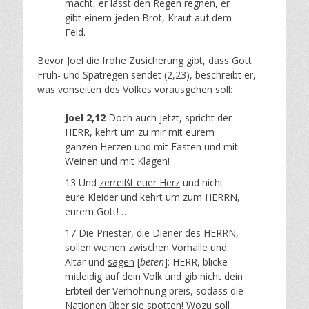
macht, er lässt den Regen regnen, er
gibt einem jeden Brot, Kraut auf dem
Feld.
Bevor Joel die frohe Zusicherung gibt, dass Gott
Früh- und Spätregen sendet (2,23), beschreibt er,
was vonseiten des Volkes vorausgehen soll:
Joel 2,12
Doch auch jetzt, spricht der
HERR,
kehrt um zu mir
mit eurem
ganzen Herzen und mit Fasten und mit
Weinen und mit Klagen!
13 Und
zerreißt euer Herz
und nicht
eure Kleider und kehrt um zum HERRN,
eurem Gott! …
17 Die Priester, die Diener des HERRN,
sollen
weinen
zwischen Vorhalle und
Altar und
sagen
[
beten
]: HERR, blicke
mitleidig auf dein Volk und gib nicht dein
Erbteil der Verhöhnung preis, sodass die
Nationen über sie spotten! Wozu soll