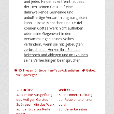
und jedes Hindernis entfernt, sodass
der Herr seinen Geist auf eine
dahinwelkende Gemeinde und
unbußfertige Versammlung ausgießen
kann … Böse Menschen und Teufel
können Gottes Werk nicht aufhalten
oder seine Gegenwart in den
Versammlungen seines Volkes
verhindern,
wenn sie mit gebeugten,
zerbrochenen Herzen ihre Sünden
bekennen und ablegen und im Glauben
seine Verheißungen beanspruchen
.
Kategorien
Schlagworte
95 Thesen für Siebenten-Tags-Adventisten
Gebet
,
Reue
,
Spätregen
Beitragsnavigation
← Zurück
Weiter →
Vorheriger
Nächster
4. Es ist die Ausgießung
6. Eine innere Haltung
Beitrag:
Beitrag:
des Heiligen Geistes im
der Reue entsteht nur
Spätregen, die das Werk
durch
auf der Erde zur Reife
Sündenerkenntnis.