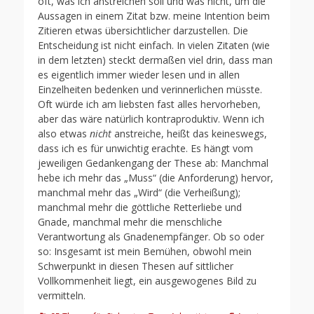
oft, was ich anstreichen soll und was nicht, um die
Aussagen in einem Zitat bzw. meine Intention beim
Zitieren etwas übersichtlicher darzustellen. Die
Entscheidung ist nicht einfach. In vielen Zitaten (wie
in dem letzten) steckt dermaßen viel drin, dass man
es eigentlich immer wieder lesen und in allen
Einzelheiten bedenken und verinnerlichen müsste.
Oft würde ich am liebsten fast alles hervorheben,
aber das wäre natürlich kontraproduktiv. Wenn ich
also etwas
nicht
anstreiche, heißt das keineswegs,
dass ich es für unwichtig erachte. Es hängt vom
jeweiligen Gedankengang der These ab: Manchmal
hebe ich mehr das „Muss“ (die Anforderung) hervor,
manchmal mehr das „Wird“ (die Verheißung);
manchmal mehr die göttliche Retterliebe und
Gnade, manchmal mehr die menschliche
Verantwortung als Gnadenempfänger. Ob so oder
so: Insgesamt ist mein Bemühen, obwohl mein
Schwerpunkt in diesen Thesen auf sittlicher
Vollkommenheit liegt, ein ausgewogenes Bild zu
vermitteln.