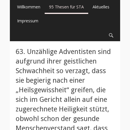
Primäres
Springe
Willkommen
95 Thesen für STA
Aktuelles
zum
Menü
Inhalt
Impressum
Suche
63. Unzählige Adventisten sind
aufgrund ihrer geistlichen
Schwachheit so verzagt, dass
sie begierig nach einer
„Heilsgewissheit“ greifen, die
sich im Gericht allein auf eine
zugerechnete Heiligkeit stützt,
obwohl schon der gesunde
Menschenverstand sagt, dass