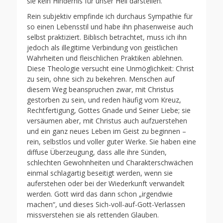
sie kein Hindernis für unser Heil darstellen.
Rein subjektiv empfinde ich durchaus Sympathie für
so einen Lebensstil und habe ihn phasenweise auch
selbst praktiziert. Biblisch betrachtet, muss ich ihn
jedoch als illegitime Verbindung von geistlichen
Wahrheiten und fleischlichen Praktiken ablehnen.
Diese Theologie versucht eine Unmöglichkeit: Christ
zu sein, ohne sich zu bekehren. Menschen auf
diesem Weg beanspruchen zwar, mit Christus
gestorben zu sein, und reden häufig vom Kreuz,
Rechtfertigung, Gottes Gnade und Seiner Liebe; sie
versäumen aber, mit Christus auch aufzuerstehen
und ein ganz neues Leben im Geist zu beginnen –
rein, selbstlos und voller guter Werke. Sie haben eine
diffuse Überzeugung, dass alle ihre Sünden,
schlechten Gewohnheiten und Charakterschwächen
einmal schlagartig beseitigt werden, wenn sie
auferstehen oder bei der Wiederkunft verwandelt
werden. Gott wird das dann schon „irgendwie
machen“, und dieses Sich-voll-auf-Gott-Verlassen
missverstehen sie als rettenden Glauben.