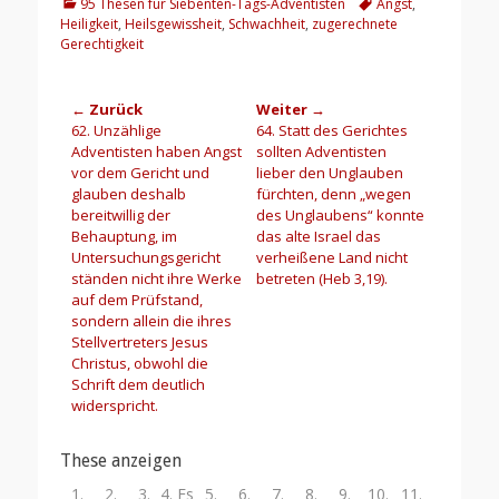
Kategorien
Schlagworte
95 Thesen für Siebenten-Tags-Adventisten
Angst
,
Heiligkeit
,
Heilsgewissheit
,
Schwachheit
,
zugerechnete
Gerechtigkeit
Beitragsnavigation
← Zurück
Weiter →
Vorheriger
Nächster
62. Unzählige
64. Statt des Gerichtes
Beitrag:
Beitrag:
Adventisten haben Angst
sollten Adventisten
vor dem Gericht und
lieber den Unglauben
glauben deshalb
fürchten, denn „wegen
bereitwillig der
des Unglaubens“ konnte
Behauptung, im
das alte Israel das
Untersuchungsgericht
verheißene Land nicht
ständen nicht ihre Werke
betreten (Heb 3,19).
auf dem Prüfstand,
sondern allein die ihres
Stellvertreters Jesus
Christus, obwohl die
Schrift dem deutlich
widerspricht.
These anzeigen
1.
2.
3.
4. Es
5.
6.
7.
8.
9.
10.
11.