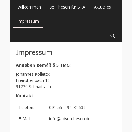
Primäres
Springe
Willkommen
95 Thesen für STA
Aktuelles
zum
Menü
Inhalt
Impressum
Suche
Impressum
Angaben gemäß § 5 TMG:
Johannes Kolletzki
Freiröttenbach 12
91220 Schnaittach
Kontakt:
Telefon:
091 55 – 92 72 539
E-Mail:
info@adventhesen.de