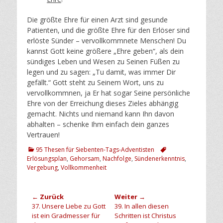
Die größte Ehre für einen Arzt sind gesunde
Patienten, und die größte Ehre für den Erlöser sind
erlöste Sünder – vervollkommnete Menschen! Du
kannst Gott keine größere „Ehre geben“, als dein
sündiges Leben und Wesen zu Seinen Füßen zu
legen und zu sagen: „Tu damit, was immer Dir
gefällt.“ Gott steht zu Seinem Wort, uns zu
vervollkommnen, ja Er hat sogar Seine persönliche
Ehre von der Erreichung dieses Zieles abhängig
gemacht. Nichts und niemand kann Ihn davon
abhalten – schenke Ihm einfach dein ganzes
Vertrauen!
Kategorien
Schlagworte
95 Thesen für Siebenten-Tags-Adventisten
Erlösungsplan
,
Gehorsam
,
Nachfolge
,
Sündenerkenntnis
,
Vergebung
,
Vollkommenheit
Beitragsnavigation
← Zurück
Weiter →
Vorheriger
Nächster
37. Unsere Liebe zu Gott
39. In allen diesen
Beitrag:
Beitrag:
ist ein Gradmesser für
Schritten ist Christus