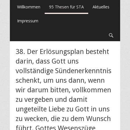
Primäres
Springe
Willkommen
95 Thesen für STA
Aktuelles
zum
Menü
Inhalt
Impressum
Suche
38. Der Erlösungsplan besteht
darin, dass Gott uns
vollständige Sündenerkenntnis
schenkt, um uns dann, wenn
wir darum bitten, vollkommen
zu vergeben und damit
ungeteilte Liebe zu Gott in uns
zu wecken, die zu dem Wunsch
führt, Gottes Wesenszüge