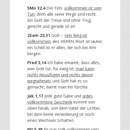
5Mo 32,4
Der Fels:
vollkommen ist sein
Tun
; denn alle seine Wege sind recht.
Ein Gott der Treue und ohne Trug,
gerecht und gerade ist er!
2Sam 22,31
Gott –
sein Weg ist
vollkommen
; des HERRN Wort ist lauter;
ein Schild ist er allen, die sich bei ihm
bergen.
Pred 3,14
Ich habe erkannt, dass alles,
was Gott tut, für ewig ist;
man kann
nichts hinzufügen und nichts davon
wegnehmen
; und Gott hat es so
gemacht, damit man ihn fürchte.
Jak 1,17
Jede gute Gabe und
jedes
vollkommene Geschenk
kommt von
oben herab, von dem Vater der Lichter,
bei dem keine Veränderung ist noch
eines Wechsels Schatten.
Mt 5,48
Ihr nun sollt vollkommen sein,