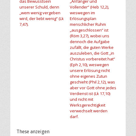
das Bewusstsein
„Anfänger und
unserer Schuld, denn
Vollender“ (Heb 12,2),
„wem wenig vergeben
weswegen im
wird, der liebt wenig“ (Lk
Erlösungsplan
7,47).
menschlicher Ruhm
„ausgeschlossen“ ist
(Röm 3,27), wobei uns
dennoch die Aufgabe
zufällt, die guten Werke
auszuleben, die Gott „in
Christus vorbereitet hat“
(Eph 2,10), weswegen
unsere Erlösung nicht
ohne eigenes Zutun
geschieht (Phil 2,12), was
aber vor Gott ohne jedes
Verdienst ist (Lk 17,10)
und nicht mit
Werksgerechtigkeit
verwechselt werden
darf.
These anzeigen