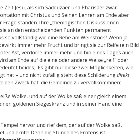
ie Zeit Jesu, als sich Sadduzäer und Pharisäer zwar
ontation mit Christus und Seinen Lehren am Ende aber
er Frage standen. Ihre „theologischen Diskussionen“
il sie an den entscheidenden Punkten permanent
s so vollständig wie eine Rebe am Weinstock? Wenn ja,
 bewirkt immer mehr Frucht und bringt sie zur Reife (ein Bild
 toter Ast, verdorre immer mehr und bin eines Tages auch
r wird am Ende auf die eine oder andere Weise „reif“ oder
deutet beides). Es gibt nur diese zwei Möglichkeiten, wie
 hat – und nicht zufällig steht diese Schilderung
direkt
hite den Zweck hat, die Gemeinde zu vervollkommnen:
weiße Wolke, und auf der Wolke saß einer gleich einem
inen goldenen Siegeskranz und in seiner Hand eine
Tempel hervor und rief dem, der auf der Wolke saß,
hel und ernte! Denn die Stunde des Erntens ist