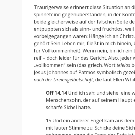
Traurigerweise erinnert diese Situation an d
spinnefeind gegenüberstanden, in der Konfr
beide gleicherweise auf der falschen Seite d
entpuppten sich als sinn- und fruchtlos, we
vorbeigegangen waren: Hänge ich an Christu
gehört Sein Leben mir, fließt in mich hinein,
für Vollkommenheit). Wenn nein, bin ich ein
reif – doch leider für das Gericht. Also, jede
„vollkommen“ sein (das griech. Wort
teleios
be
Jesus Johannes auf Patmos symbolisch gezeigt
nach der Dreiengelbotschaft
, die laut Ellen W
Off 14,14
Und ich sah: und siehe, eine 
Menschensohn, der auf seinem Haupt e
scharfe Sichel hatte.
15 Und ein anderer Engel kam aus dem 
mit lauter Stimme zu:
Schicke deine Sic