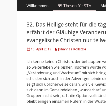
Primäres
Springe
Willkommen
95 Thesen für STA
Akt
zum
Menü
Inhalt
32. Das Heilige steht für die t
erfährt der Gläubige Veränder
evangelische Christen nur teilw
Posted
Author
10. April 2019
Johannes Kolletzki
on
Ich kenne keinen Christen, der behaupten 
so weiterleben wie bisher. Insofern würde wo
„Veränderung und Wachstum“ mit sich bringt
scheiden sich auch in der Adventgemeinde die
zeigt sich üblicherweise daran, wie viel Gew
sich dann im Gemeindeleben „wunderbar“ und 
Gruppen nicht sein, d. h. die Option vollstä
bleibt einigen einsamen Rufern in der Wüste