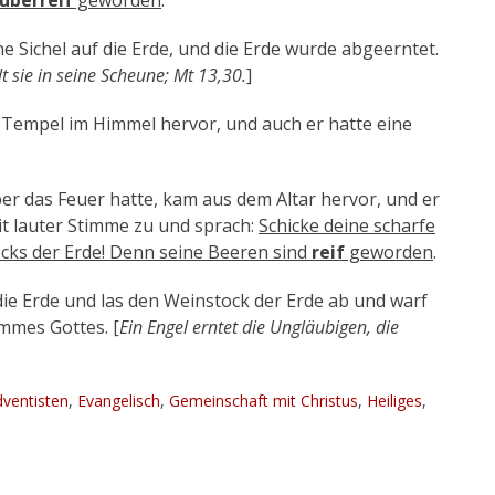
überreif
geworden
.
e Sichel auf die Erde, und die Erde wurde abgeerntet.
 sie in seine Scheune; Mt 13,30.
]
Tempel im Himmel hervor, und auch er hatte eine
er das Feuer hatte, kam aus dem Altar hervor, und er
mit lauter Stimme zu und sprach:
Schicke deine scharfe
ocks der Erde! Denn seine Beeren sind
reif
geworden
.
die Erde und las den Weinstock der Erde ab und warf
immes Gottes. [
Ein Engel erntet die Ungläubigen, die
agworte
ventisten
,
Evangelisch
,
Gemeinschaft mit Christus
,
Heiliges
,