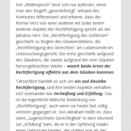
Der „Widerspruch“ lässt sich nur auflösen, wenn
man den Begriff „gerechtfertigt“ anhand des
Kontextes differenziert und erkennt, dass der
Römer-Vers von einer anderen Art (oder einem
anderen Aspekt) der Rechtfertigung spricht als der
Jakobus-Vers: Die „Rechtfertigung des Gottlosen“
geschieht zu Beginn des Glaubenslebens, die
„Rechtfertigung des Gerechten“ am Lebensende im
Untersuchungsgericht. Die erste geschieht aufgrund
des Glaubens, die zweite aufgrund der vom Glauben
hervorgebrachten Werke –
womit beide Arten der
Rechtfertigung effektiv aus dem Glauben kommen
.
Tatsächlich handelt es sich um
ein und dieselbe
Rechtfertigung
,
und ihre beiden Aspekte verhalten
sich zueinander wie
Verheißung und Erfüllung.
Das
ist die eigentliche biblische Bedeutung von
„Rechtfertigung“, auch wenn sie heute fast völlig
verloren gegangen ist. Von Abraham heißt es, dass
seine „zugerechnete Gerechtigkeit“ in dem Moment
zur „Erfüllung“ kam, als er in der Opferung Isaaks
einen Gehorsam bewies, der stärker war als der