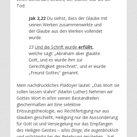
Tod:
Jak 2,22
Du siehst, dass der Glaube mit
seinen Werken zusammenwirkte und
der Glaube aus den Werken vollendet
wurde.
23
Und die Schrift wurde
erfüllt
,
welche sagt: „Abraham aber glaubte
Gott, und es wurde ihm zur
Gerechtigkeit gerechnet“, und er wurde
„Freund Gottes“ genannt.
Mein nachdrückliches Plädoyer lautet: „Das Wort sie
sollen lassen stahn!“ (Martin Luther) Nehmen wir
Gottes Wort in
allen
seinen Bestandteilen
gleichermaßen an! Eine selektive
Erlösungstheologie, wo Rechtfertigung nur aus
Glauben geschieht, Heiligung nur die Aussonderung
für Gott ist und Versiegelung nur das Empfangen
des Heiligen Geistes –
alles Dinge, die augenblicklich
und vollständig bei der Bekehrung geschehen
– hat