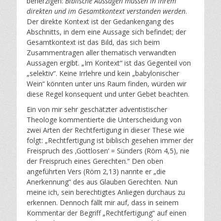
beherzigen:
Biblische Aussagen müssen in ihrem
direkten und im Gesamtkontext verstanden werden
.
Der direkte Kontext ist der Gedankengang des
Abschnitts, in dem eine Aussage sich befindet; der
Gesamtkontext ist das Bild, das sich beim
Zusammentragen aller thematisch verwandten
Aussagen ergibt. „Im Kontext“ ist das Gegenteil von
„selektiv“. Keine Irrlehre und kein „babylonischer
Wein“ könnten unter uns Raum finden, würden wir
diese Regel konsequent und unter Gebet beachten.
Ein von mir sehr geschätzter adventistischer
Theologe kommentierte die Unterscheidung von
zwei Arten der Rechtfertigung in dieser These wie
folgt: „Rechtfertigung ist biblisch gesehen immer der
Freispruch des ‚Gottlosen‘ = Sünders (Röm 4,5), nie
der Freispruch eines Gerechten.“ Den oben
angeführten Vers (Röm 2,13) nannte er „die
Anerkennung“ des aus Glauben Gerechten. Nun
meine ich, sein berechtigtes Anliegen durchaus zu
erkennen. Dennoch fällt mir auf, dass in seinem
Kommentar der Begriff „Rechtfertigung“ auf einen