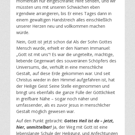
momentan nur eingeschränkt Hilfe senden, und wir
müssten uns mit unseren Schwächen eben
irgendwie arrangieren, bis Er eines Tages dann in
einem gewaltigen Handstreich alles einschließlich
unserer Herzen neu und vollkommen machen
würde.
Nein, Gott ist jetzt schon da! Als der Sohn Gottes
Mensch wurde, erhielt er den Namen Immanuel:
„Gott ist mit uns“! Es war die ungeteilte, mächtige,
liebende Gegenwart des souveränen Schöpfers des
Universums, die, verhüllt in eine menschliche
Gestalt, auf diese Erde gekommen war. Und seit
Christus wieder in den Himmel aufgefahren ist, hat
der Heilige Geist Seine Stelle eingenommen und
bringt uns ebenfalls die ganze Fülle der Göttlichkeit
in greifbare Nähe – sogar noch näher und
umfassender, als es zuvor Jesus in menschlicher
Gestalt möglich gewesen war.
Auf den Punkt gebracht:
Gottes Heil ist da – jetzt,
hier, unmittelbar!
Ja, der Weg mit Gott ist eine
lebenslange Schule der Heiligung, und Anfechtungen