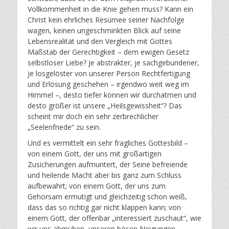
Vollkommenheit in die Knie gehen muss? Kann ein
Christ kein ehrliches Resümee seiner Nachfolge
wagen, keinen ungeschminkten Blick auf seine
Lebensrealität und den Vergleich mit Gottes
Maßstab der Gerechtigkeit – dem ewigen Gesetz
selbstloser Liebe? Je abstrakter, je sachgebundener,
je losgelöster von unserer Person Rechtfertigung
und Erlösung geschehen – irgendwo weit weg im
Himmel –, desto tiefer können wir durchatmen und
desto größer ist unsere „Heilsgewissheit“? Das
scheint mir doch ein sehr zerbrechlicher
„Seelenfriede“ zu sein.
Und es vermittelt ein sehr fragliches Gottesbild –
von einem Gott, der uns mit großartigen
Zusicherungen aufmuntert, der Seine befreiende
und heilende Macht aber bis ganz zum Schluss
aufbewahrt; von einem Gott, der uns zum
Gehorsam ermutigt und gleichzeitig schon weiß,
dass das so richtig gar nicht klappen kann; von
einem Gott, der offenbar „interessiert zuschaut“, wie
wir uns abmühen, unseren bösen Neigungen