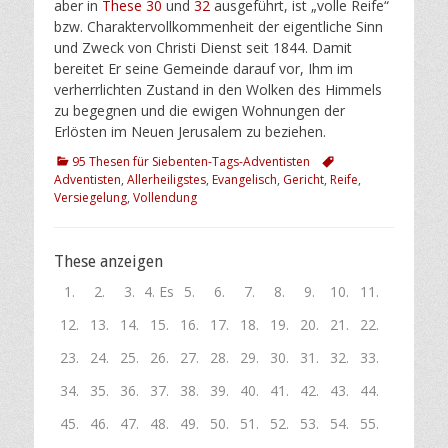
aber in
These 30
und
32
ausgeführt, ist „volle Reife“
bzw. Charaktervollkommenheit der eigentliche Sinn
und Zweck von Christi Dienst seit 1844. Damit
bereitet Er seine Gemeinde darauf vor, Ihm im
verherrlichten Zustand in den Wolken des Himmels
zu begegnen und die ewigen Wohnungen der
Erlösten im Neuen Jerusalem zu beziehen.
Kategorien
Schlagworte
95 Thesen für Siebenten-Tags-Adventisten
Adventisten
,
Allerheiligstes
,
Evangelisch
,
Gericht
,
Reife
,
Versiegelung
,
Vollendung
These anzeigen
1.
2.
3.
4. Es
5.
6.
7.
8.
9.
10.
11.
Als
Weil
Christus
ist
Der
Eine
Sündenerkenntnis
Gleichzeitig
Die
Das
Der
12.
13.
14.
15.
16.
17.
18.
19.
20.
21.
22.
unser
die
kann
die
Spätregen
innere
ist
kann
mangelnde
mangelhafte
mangelhafte
Die
Ein
Eine
Eine
Mangelnde
Dass
Der
Die
Gott
Ellen
Der
23.
24.
25.
26.
27.
28.
29.
30.
31.
32.
33.
Herr
Buße
nicht
Ausgießung
wird
Haltung
die
ein
Reue
Verständnis
Glaube
göttlichen
oberflächliches
unwissentlich
Gemeinde,
Gotteserkenntnis
Christus
Prozess
Augensalbe
sah
Whites
allgemein
Die
Martin
Dem
Das
So
Das
Gott
Die
Der
Das
Das
34.
35.
36.
37.
38.
39.
40.
41.
42.
43.
44.
und
bislang
wiederkommen,
des
erst
der
natürliche
Mensch
unter
der
verhindert
Heilmittel
Verständnis
oberflächliche
die
führt
auch
der
ist
diese
Schrifttum
laue
erste
Luther
bekehrten,
Ungleichgewicht
entstand
evangelische
vervollständigte
drei
Vorhof
Heilige
Allerheiligste
Obwohl
Wesentliche
Beiden
Unsere
Der
In
„Darum
Die
Es
Erst
Die
45.
46.
47.
48.
49.
50.
51.
52.
53.
54.
55.
Erlöser
nicht
solange
Heiligen
fallen,
Reue
Folge
die
Adventisten
eigenen
die
„Augensalbe,
der
Gemeinde
sich
am
2017
Heilung
die
besonderen
beschreibt
Zustand
grundlegende
gelangte
in
zwischen
in
Verständnis
unser
Abteile
steht
steht
steht