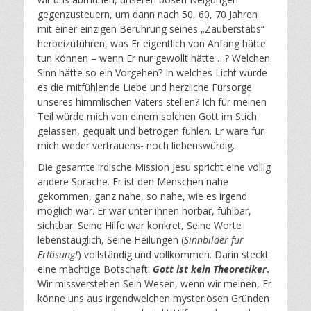
gegenzusteuern, um dann nach 50, 60, 70 Jahren
mit einer einzigen Berührung seines „Zauberstabs“
herbeizuführen, was Er eigentlich von Anfang hätte
tun können – wenn Er nur gewollt hätte …? Welchen
Sinn hätte so ein Vorgehen? In welches Licht würde
es die mitfühlende Liebe und herzliche Fürsorge
unseres himmlischen Vaters stellen? Ich für meinen
Teil würde mich von einem solchen Gott im Stich
gelassen, gequält und betrogen fühlen. Er wäre für
mich weder vertrauens- noch liebenswürdig.
Die gesamte irdische Mission Jesu spricht eine völlig
andere Sprache. Er ist den Menschen nahe
gekommen, ganz nahe, so nahe, wie es irgend
möglich war. Er war unter ihnen hörbar, fühlbar,
sichtbar. Seine Hilfe war konkret, Seine Worte
lebenstauglich, Seine Heilungen (
Sinnbilder für
Erlösung!
) vollständig und vollkommen. Darin steckt
eine mächtige Botschaft:
Gott ist kein Theoretiker
.
Wir missverstehen Sein Wesen, wenn wir meinen, Er
könne uns aus irgendwelchen mysteriösen Gründen