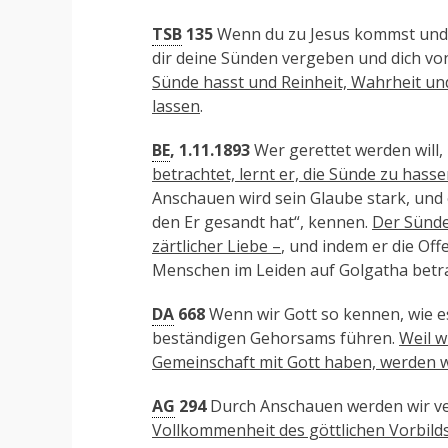
TSB
135
Wenn du zu Jesus kommst und 
dir deine Sünden vergeben und dich von
Sünde hasst und Reinheit, Wahrheit und
lassen
.
BE
, 1.11.1893
Wer gerettet werden will, 
betrachtet, lernt er, die Sünde zu hass
Anschauen wird sein Glaube stark, und 
den Er gesandt hat“, kennen.
Der Sünder
zärtlicher Liebe –
, und indem er die Of
Menschen im Leiden auf Golgatha betrac
DA
668
Wenn wir Gott so kennen, wie es
beständigen Gehorsams führen.
Weil w
Gemeinschaft mit Gott haben, werden w
AG
294
Durch Anschauen werden wir v
Vollkommenheit des göttlichen Vorbilds