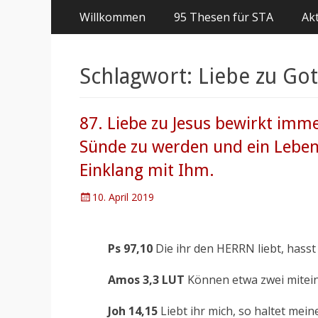
Primäres
Springe
Willkommen
95 Thesen für STA
Akt
zum
Menü
Inhalt
Schlagwort:
Liebe zu Got
87. Liebe zu Jesus bewirkt imme
Sünde zu werden und ein Lebe
Einklang mit Ihm.
Posted
10. April 2019
on
Ps 97,10
Die ihr den HERRN liebt, hasst
Amos 3,3 LUT
Können etwa zwei mitein
Joh 14,15
Liebt ihr mich, so haltet mein