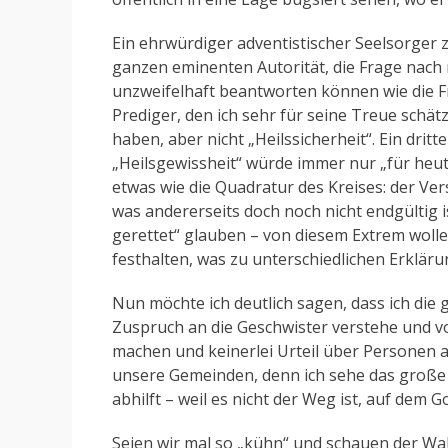
Ein ehrwürdiger adventistischer Seelsorger 
ganzen eminenten Autorität, die Frage nach
unzweifelhaft beantworten können wie die Fr
Prediger, den ich sehr für seine Treue schätz
haben, aber nicht „Heilssicherheit“. Ein dritt
„Heilsgewissheit“ würde immer nur „für heut
etwas wie die Quadratur des Kreises: der Ver
was andererseits doch noch nicht endgültig is
gerettet“ glauben – von diesem Extrem wolle
festhalten, was zu unterschiedlichen Erkläru
Nun möchte ich deutlich sagen, dass ich die 
Zuspruch an die Geschwister verstehe und v
machen und keinerlei Urteil über Personen 
unsere Gemeinden, denn ich sehe das große P
abhilft – weil es nicht der Weg ist, auf dem Go
Seien wir mal so „kühn“ und schauen der Wa