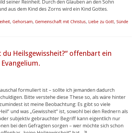
Bild seiner Reinheit. Durch den Glauben an den Sohn
und aus dem Kind des Zorns wird ein Kind Gottes.
agworte
eiheit
,
Gehorsam
,
Gemeinschaft mit Christus
,
Liebe zu Gott
,
Sünde
t du Heilsgewissheit?“ offenbart ein
 Evangelium.
auschal formuliert ist – sollte ich jemanden dadurch
chuldigen. Bitte verstehe diese These so, als wäre hinter
 zumindest ist meine Beobachtung: Es gibt so viele
eil“ und was „Gewissheit“ ist, sowohl bei den Rednern als
oder subjektiv gebrauchter Begriff kann eigentlich nur
tionen bei den Gefragten sorgen – wer möchte sich schon
 offenbar „keine Heilgewissheit“ hat …?!