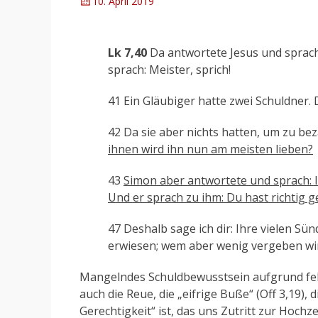
Posted
10. April 2019
on
Lk 7,40
Da antwortete Jesus und sprach 
sprach: Meister, sprich!
41 Ein Gläubiger hatte zwei Schuldner. 
42 Da sie aber nichts hatten, um zu bez
ihnen wird ihn nun am meisten lieben?
43
Simon aber antwortete und sprach: 
Und er sprach zu ihm: Du hast richtig ge
47 Deshalb sage ich dir: Ihre vielen Sü
erwiesen; wem aber wenig vergeben wird
Mangelndes Schuldbewusstsein aufgrund fehl
auch die Reue, die „eifrige Buße“ (Off 3,19),
Gerechtigkeit“ ist, das uns Zutritt zur Hochz