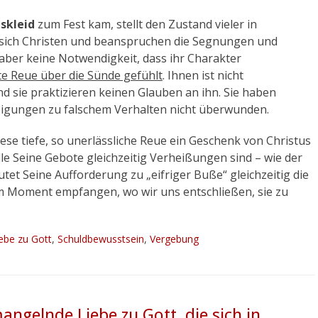
skleid
zum Fest kam, stellt den Zustand vieler in
 sich Christen und beanspruchen die Segnungen und
aber keine Notwendigkeit, dass ihr Charakter
te Reue über die Sünde gefühlt
. Ihnen ist nicht
nd sie praktizieren keinen Glauben an ihn. Sie haben
eigungen zu falschem Verhalten nicht überwunden.
iese tiefe, so unerlässliche Reue ein Geschenk von Christus
alle Seine Gebote gleichzeitig Verheißungen sind – wie der
tet Seine Aufforderung zu „eifriger Buße“ gleichzeitig die
em Moment empfangen, wo wir uns entschließen, sie zu
agworte
ebe zu Gott
,
Schuldbewusstsein
,
Vergebung
ngelnde Liebe zu Gott, die sich in