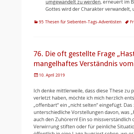
umgewandelt zu werden
, erneuert im 
Gottes wird der Charakter verwandelt, 
Kategorien
Schl
95 Thesen für Siebenten-Tags-Adventisten
Fr
76. Die oft gestellte Frage „Has
mangelhaftes Verständnis vom
Posted
10. April 2019
on
Ich denke mittlerweile, dass diese These zu p
verletzt haben, möchte ich mich herzlich ents
„offenbart“ ein „nicht selten“ eingefügt. Das
unterschiedliche Vorstellungen davon, was „H
auch den Zuhörern! Ein so missverständlich 
Verwirrung stiften oder für peinliche Situa
öffentlich in eine Lage bugsiert sehen, wo er