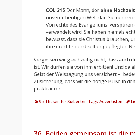
COL
315
Der Mann, der
ohne Hochzeit
unserer heutigen Welt dar. Sie nennen
Vorrechte des Evangeliums, verspüren 
verwandelt wird.
Sie haben niemals ech
bewusst, dass sie Christus brauchen, u
ihre ererbten und selber gepflegten N
Vergessen wir gleichzeitig nicht, dass auch d
ist. Wir dürfen sie von ihm erbitten! Und da 
Geist der Weissagung uns versichert –, bedeu
Zusicherung, dass wir die nötige Buße in d
praktizieren.
Kategorien
Schl
95 Thesen für Siebenten-Tags-Adventisten
Li
36. Beiden gemeinsam ist die ma