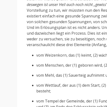
deswegen ist unser Heil auch noch nicht „gewiss“
Vorstellung zu tun, wir müssten nun den Res
existiert einfach eine gesunde Spannung zwis
von solchen gesunden Spannungen, von sche
Und im Erlösungsplan ist es nicht anders. U
und dazwischen liegt ein Prozess. Dies ist 
weder zu versuchen, sie zu beseitigen, noch 
veranschaulicht diese drei Elemente (Anfang, 
vom Weizenkorn, das (1) keimt, (2) wäch
vom Menschen, der (1) geboren wird, (2
vom Mehl, das (1) Sauerteig aufnimmt und
vom Wettlauf, der aus (1) dem Start, (2
besteht;
vom Tempel der Gemeinde, der (1) Fun
und (3) am Ende den Schlussstein erhält