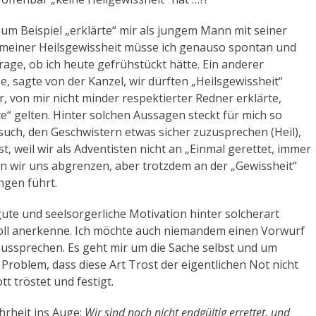
zum Beispiel „erklärte“ mir als jungem Mann mit seiner
 meiner Heilsgewissheit müsse ich genauso spontan und
age, ob ich heute gefrühstückt hätte. Ein anderer
e, sagte von der Kanzel, wir dürften „Heilsgewissheit“
er, von mir nicht minder respektierter Redner erklärte,
e“ gelten. Hinter solchen Aussagen steckt für mich so
such, den Geschwistern etwas sicher zuzusprechen (Heil),
t, weil wir als Adventisten nicht an „Einmal gerettet, immer
n wir uns abgrenzen, aber trotzdem an der „Gewissheit“
ngen führt.
gute und seelsorgerliche Motivation hinter solcherart
oll anerkenne. Ich möchte auch niemandem einen Vorwurf
aussprechen. Es geht mir um die Sache selbst und um
roblem, dass diese Art Trost der eigentlichen Not nicht
tt tröstet und festigt.
hrheit ins Auge:
Wir sind noch nicht endgültig errettet, und