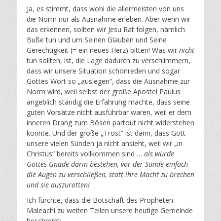
Ja, es stimmt, dass wohl die allermeisten von uns
die Norm nur als Ausnahme erleben. Aber wenn wir
das erkennen, sollten wir Jesu Rat folgen, nämlich
Buße tun und um Seinen Glauben und Seine
Gerechtigkeit (= ein neues Herz) bitten! Was wir
nicht
tun sollten, ist, die Lage dadurch zu verschlimmern,
dass wir unsere Situation schönreden und sogar
Gottes Wort so „auslegen“, dass die Ausnahme zur
Norm wird, weil selbst der große Apostel Paulus
angeblich ständig die Erfahrung machte, dass seine
guten Vorsätze nicht ausführbar waren, weil er dem
inneren Drang zum Bösen partout nicht widerstehen
konnte. Und der große „Trost“ ist dann, dass Gott
unsere vielen Sünden ja nicht ansieht, weil wir „in
Christus“ bereits vollkommen sind …
als würde
Gottes Gnade darin bestehen, vor der Sünde einfach
die Augen zu verschließen, statt ihre Macht zu brechen
und sie auszurotten!
Ich fürchte, dass die Botschaft des Propheten
Maleachi zu weiten Teilen unsere heutige Gemeinde
beschreibt: