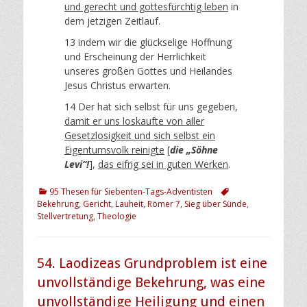
und gerecht und gottesfürchtig leben
in
dem jetzigen Zeitlauf.
13 indem wir die glückselige Hoffnung
und Erscheinung der Herrlichkeit
unseres großen Gottes und Heilandes
Jesus Christus erwarten.
14 Der hat sich selbst für uns gegeben,
damit er uns loskaufte von aller
Gesetzlosigkeit und sich selbst ein
Eigentumsvolk reinigte
[
die „Söhne
Levi“!
],
das eifrig sei in guten Werken
.
Kategorien
Schlagworte
95 Thesen für Siebenten-Tags-Adventisten
Bekehrung
,
Gericht
,
Lauheit
,
Römer 7
,
Sieg über Sünde
,
Stellvertretung
,
Theologie
54. Laodizeas Grundproblem ist eine
unvollständige Bekehrung, was eine
unvollständige Heiligung und einen