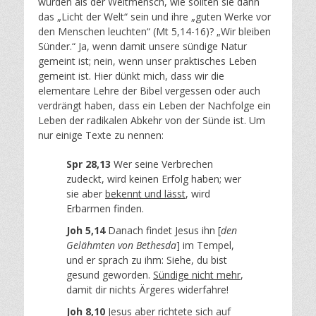
würden als der Weltmensch, wie sollten sie dann
das „Licht der Welt“ sein und ihre „guten Werke vor
den Menschen leuchten“ (Mt 5,14-16)? „Wir bleiben
Sünder.“ Ja, wenn damit unsere sündige Natur
gemeint ist; nein, wenn unser praktisches Leben
gemeint ist. Hier dünkt mich, dass wir die
elementare Lehre der Bibel vergessen oder auch
verdrängt haben, dass ein Leben der Nachfolge ein
Leben der radikalen Abkehr von der Sünde ist. Um
nur einige Texte zu nennen:
Spr 28,13
Wer seine Verbrechen
zudeckt, wird keinen Erfolg haben; wer
sie aber
bekennt und lässt
, wird
Erbarmen finden.
Joh 5,14
Danach findet Jesus ihn [
den
Gelähmten von Bethesda
] im Tempel,
und er sprach zu ihm: Siehe, du bist
gesund geworden.
Sündige nicht mehr
,
damit dir nichts Ärgeres widerfahre!
Joh 8,10
Jesus aber richtete sich auf