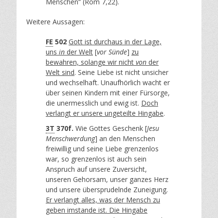
Menschen“ (Röm 7,22).
Weitere Aussagen:
FE
502
Gott ist durchaus in der Lage,
uns
in
der Welt
[
vor Sünde
]
zu
bewahren, solange wir nicht
von
der
Welt sind
. Seine Liebe ist nicht unsicher
und wechselhaft. Unaufhörlich wacht er
über seinen Kindern mit einer Fürsorge,
die unermesslich und ewig ist.
Doch
verlangt er unsere ungeteilte Hingabe
.
3T
370f.
Wie Gottes Geschenk [
Jesu
Menschwerdung
] an den Menschen
freiwillig und seine Liebe grenzenlos
war, so grenzenlos ist auch sein
Anspruch auf unsere Zuversicht,
unseren Gehorsam, unser ganzes Herz
und unsere übersprudelnde Zuneigung.
Er verlangt alles, was der Mensch zu
geben imstande ist. Die Hingabe