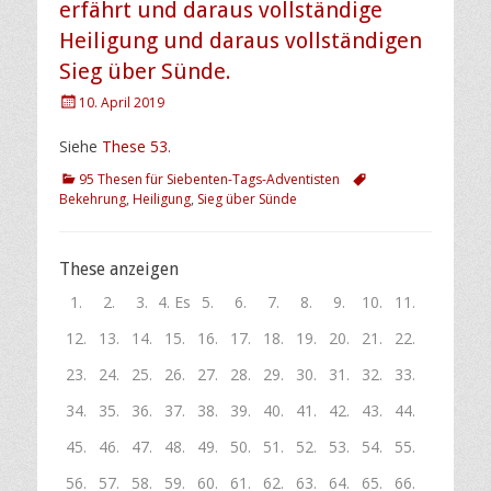
erfährt und daraus vollständige
Heiligung und daraus vollständigen
Sieg über Sünde.
Posted
10. April 2019
on
Siehe
These 53
.
Kategorien
Schlagworte
95 Thesen für Siebenten-Tags-Adventisten
Bekehrung
,
Heiligung
,
Sieg über Sünde
These anzeigen
1.
2.
3.
4. Es
5.
6.
7.
8.
9.
10.
11.
Als
Weil
Christus
ist
Der
Eine
Sündenerkenntnis
Gleichzeitig
Die
Das
Der
12.
13.
14.
15.
16.
17.
18.
19.
20.
21.
22.
unser
die
kann
die
Spätregen
innere
ist
kann
mangelnde
mangelhafte
mangelhafte
Die
Ein
Eine
Eine
Mangelnde
Dass
Der
Die
Gott
Ellen
Der
23.
24.
25.
26.
27.
28.
29.
30.
31.
32.
33.
Herr
Buße
nicht
Ausgießung
wird
Haltung
die
ein
Reue
Verständnis
Glaube
göttlichen
oberflächliches
unwissentlich
Gemeinde,
Gotteserkenntnis
Christus
Prozess
Augensalbe
sah
Whites
allgemein
Die
Martin
Dem
Das
So
Das
Gott
Die
Der
Das
Das
34.
35.
36.
37.
38.
39.
40.
41.
42.
43.
44.
und
bislang
wiederkommen,
des
erst
der
natürliche
Mensch
unter
der
verhindert
Heilmittel
Verständnis
oberflächliche
die
führt
auch
der
ist
diese
Schrifttum
laue
erste
Luther
bekehrten,
Ungleichgewicht
entstand
evangelische
vervollständigte
drei
Vorhof
Heilige
Allerheiligste
Obwohl
Wesentliche
Beiden
Unsere
Der
In
„Darum
Die
Es
Erst
Die
45.
46.
47.
48.
49.
50.
51.
52.
53.
54.
55.
Erlöser
nicht
solange
Heiligen
fallen,
Reue
Folge
die
Adventisten
eigenen
die
„Augensalbe,
der
Gemeinde
sich
am
2017
Heilung
die
besonderen
beschreibt
Zustand
grundlegende
gelangte
in
zwischen
in
Verständnis
unser
Abteile
steht
steht
steht
die
Gründe
gemeinsam
Liebe
Erlösungsplan
allen
sollt
Neigung,
heißt
wenn
Verkündigung
Dass
Derselbe
Diese
Weitere
Das
Zur
Zur
Gottes
Die
Laodizeas
Viele
56.
57.
58.
59.
60.
61.
62.
63.
64.
65.
66.