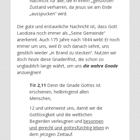
Nachricht für alle, die in ihrem „geistlosen“
Zustand verharren, da Jesus sie am Ende
„ausspucken“ wird.
Die gute und erstaunliche Nachricht ist, dass Gott
Laodizea noch immer als „Seine Gemeinde“
anerkennt. Auch 175 Jahre nach 1844 wirbt Er noch
immer um uns, weil Er sich danach sehnt, uns
geistlich wieder „in Brand zu stecken“. Nutzen wir
doch
heute
diese Gnadenfrist, die schon so
unglaublich lange währt, um uns
die wahre Gnade
anzueignen!
Tit 2,11
Denn die Gnade Gottes ist
erschienen, heilbringend allen
Menschen,
12 und unterweist uns, damit wir die
Gottlosigkeit und die weltlichen
Begierden verleugnen und
besonnen
und gerecht und gottesfürchtig leben
in
dem jetzigen Zeitlauf.