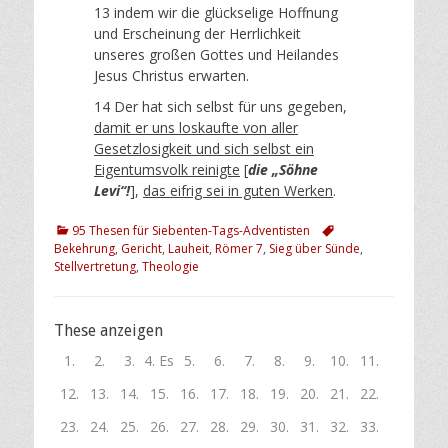
13 indem wir die glückselige Hoffnung
und Erscheinung der Herrlichkeit
unseres großen Gottes und Heilandes
Jesus Christus erwarten.
14 Der hat sich selbst für uns gegeben,
damit er uns loskaufte von aller
Gesetzlosigkeit und sich selbst ein
Eigentumsvolk reinigte
[
die „Söhne
Levi“!
],
das eifrig sei in guten Werken
.
Kategorien
Schlagworte
95 Thesen für Siebenten-Tags-Adventisten
Bekehrung
,
Gericht
,
Lauheit
,
Römer 7
,
Sieg über Sünde
,
Stellvertretung
,
Theologie
These anzeigen
1.
2.
3.
4. Es
5.
6.
7.
8.
9.
10.
11.
Als
Weil
Christus
ist
Der
Eine
Sündenerkenntnis
Gleichzeitig
Die
Das
Der
12.
13.
14.
15.
16.
17.
18.
19.
20.
21.
22.
unser
die
kann
die
Spätregen
innere
ist
kann
mangelnde
mangelhafte
mangelhafte
Die
Ein
Eine
Eine
Mangelnde
Dass
Der
Die
Gott
Ellen
Der
23.
24.
25.
26.
27.
28.
29.
30.
31.
32.
33.