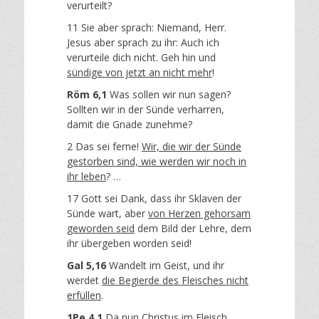
verurteilt?
11 Sie aber sprach: Niemand, Herr.
Jesus aber sprach zu ihr: Auch ich
verurteile dich nicht. Geh hin und
sündige von jetzt an nicht mehr
!
Röm 6,1
Was sollen wir nun sagen?
Sollten wir in der Sünde verharren,
damit die Gnade zunehme?
2 Das sei ferne!
Wir, die wir der Sünde
gestorben sind, wie werden wir noch in
ihr leben
? …
17 Gott sei Dank, dass ihr Sklaven der
Sünde wart, aber
von Herzen gehorsam
geworden seid
dem Bild der Lehre, dem
ihr übergeben worden seid!
Gal 5,16
Wandelt im Geist, und ihr
werdet
die Begierde des Fleisches nicht
erfüllen
.
1Pe 4,1
Da nun Christus im Fleisch