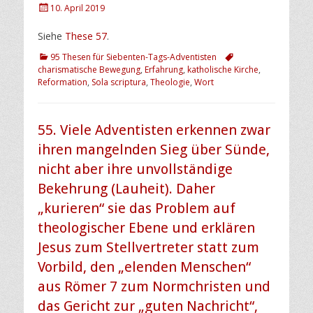
Posted
10. April 2019
on
Siehe
These 57
.
Kategorien
Schlagworte
95 Thesen für Siebenten-Tags-Adventisten
charismatische Bewegung
,
Erfahrung
,
katholische Kirche
,
Reformation
,
Sola scriptura
,
Theologie
,
Wort
55. Viele Adventisten erkennen zwar
ihren mangelnden Sieg über Sünde,
nicht aber ihre unvollständige
Bekehrung (Lauheit). Daher
„kurieren“ sie das Problem auf
theologischer Ebene und erklären
Jesus zum Stellvertreter statt zum
Vorbild, den „elenden Menschen“
aus Römer 7 zum Normchristen und
das Gericht zur „guten Nachricht“,