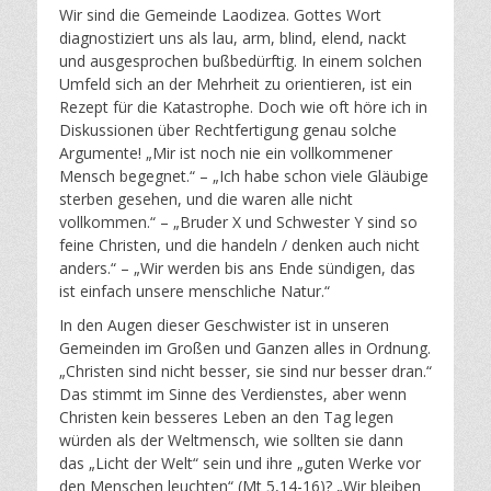
Wir sind die Gemeinde Laodizea. Gottes Wort
diagnostiziert uns als lau, arm, blind, elend, nackt
und ausgesprochen bußbedürftig. In einem solchen
Umfeld sich an der Mehrheit zu orientieren, ist ein
Rezept für die Katastrophe. Doch wie oft höre ich in
Diskussionen über Rechtfertigung genau solche
Argumente! „Mir ist noch nie ein vollkommener
Mensch begegnet.“ – „Ich habe schon viele Gläubige
sterben gesehen, und die waren alle nicht
vollkommen.“ – „Bruder X und Schwester Y sind so
feine Christen, und die handeln / denken auch nicht
anders.“ – „Wir werden bis ans Ende sündigen, das
ist einfach unsere menschliche Natur.“
In den Augen dieser Geschwister ist in unseren
Gemeinden im Großen und Ganzen alles in Ordnung.
„Christen sind nicht besser, sie sind nur besser dran.“
Das stimmt im Sinne des Verdienstes, aber wenn
Christen kein besseres Leben an den Tag legen
würden als der Weltmensch, wie sollten sie dann
das „Licht der Welt“ sein und ihre „guten Werke vor
den Menschen leuchten“ (Mt 5,14-16)? „Wir bleiben