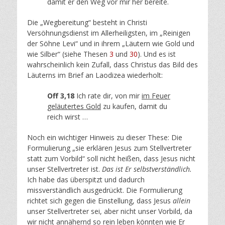
damit er den Weg vor mir her bereite.
Die „Wegbereitung“ besteht in Christi
Versöhnungsdienst im Allerheiligsten, im „Reinigen
der Söhne Levi“ und in ihrem „Läutern wie Gold und
wie Silber“ (siehe Thesen
3
und
30
). Und es ist
wahrscheinlich kein Zufall, dass Christus das Bild des
Läuterns im Brief an Laodizea wiederholt:
Off 3,18
Ich rate dir, von mir
im Feuer
geläutertes Gold
zu kaufen, damit du
reich wirst …
Noch ein wichtiger Hinweis zu dieser These: Die
Formulierung „sie erklären Jesus zum Stellvertreter
statt zum Vorbild“ soll nicht heißen, dass Jesus nicht
unser Stellvertreter ist.
Das ist Er selbstverständlich.
Ich habe das überspitzt und dadurch
missverständlich ausgedrückt. Die Formulierung
richtet sich gegen die Einstellung, dass Jesus
allein
unser Stellvertreter sei, aber nicht unser Vorbild, da
wir nicht annähernd so rein leben könnten wie Er