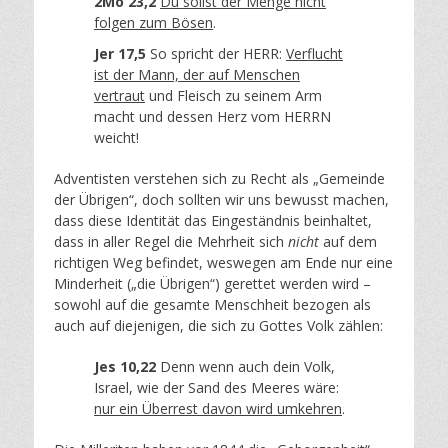
2Mo 23,2
Du sollst der Menge nicht
folgen zum Bösen
.
Jer 17,5
So spricht der HERR:
Verflucht
ist der Mann, der auf Menschen
vertraut
und Fleisch zu seinem Arm
macht und dessen Herz vom HERRN
weicht!
Adventisten verstehen sich zu Recht als „Gemeinde
der Übrigen“, doch sollten wir uns bewusst machen,
dass diese Identität das Eingeständnis beinhaltet,
dass in aller Regel die Mehrheit sich
nicht
auf dem
richtigen Weg befindet, weswegen am Ende nur eine
Minderheit („die Übrigen“) gerettet werden wird –
sowohl auf die gesamte Menschheit bezogen als
auch auf diejenigen, die sich zu Gottes Volk zählen:
Jes 10,22
Denn wenn auch dein Volk,
Israel, wie der Sand des Meeres wäre:
nur ein Überrest davon wird umkehren
.