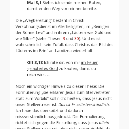
Mal 3,1
Siehe, ich sende meinen Boten,
damit er den Weg vor mir her bereite.
Die „Wegbereitung“ besteht in Christi
Versöhnungsdienst im Allerheiligsten, im „Reinigen
der Söhne Levi“ und in ihrem „Läutern wie Gold und
wie Silber“ (siehe Thesen
3
und
30
). Und es ist
wahrscheinlich kein Zufall, dass Christus das Bild des
Läuterns im Brief an Laodizea wiederholt:
Off 3,18
Ich rate dir, von mir
im Feuer
geläutertes Gold
zu kaufen, damit du
reich wirst …
Noch ein wichtiger Hinweis zu dieser These: Die
Formulierung „sie erklären Jesus zum Stellvertreter
statt zum Vorbild“ soll nicht heißen, dass Jesus nicht
unser Stellvertreter ist.
Das ist Er selbstverständlich.
Ich habe das überspitzt und dadurch
missverständlich ausgedrückt. Die Formulierung
richtet sich gegen die Einstellung, dass Jesus
allein
unser Stellvertreter sei, aber nicht unser Vorbild, da