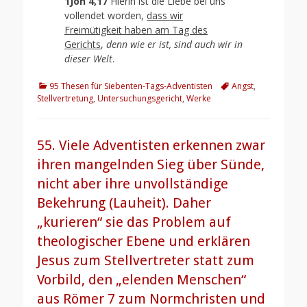
1Joh 4,17
Hierin ist die Liebe bei uns
vollendet worden,
dass wir
Freimütigkeit haben am Tag des
Gerichts
,
denn wie er ist, sind auch wir in
dieser Welt
.
Kategorien
Schlagworte
95 Thesen für Siebenten-Tags-Adventisten
Angst
,
Stellvertretung
,
Untersuchungsgericht
,
Werke
55. Viele Adventisten erkennen zwar
ihren mangelnden Sieg über Sünde,
nicht aber ihre unvollständige
Bekehrung (Lauheit). Daher
„kurieren“ sie das Problem auf
theologischer Ebene und erklären
Jesus zum Stellvertreter statt zum
Vorbild, den „elenden Menschen“
aus Römer 7 zum Normchristen und