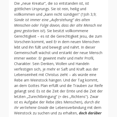
Die „neue Kreatur“, die so entstanden ist, ist
göttlichen Ursprungs. Sie ist rein, heilig und
vollkommen und „kann nicht sündigen“ (1Joh 3,9;
Sünde ist immer eine „Auferstehung“ des alten
Menschen oder Folge davon, dass der alte Mensch nie
ganz gestorben ist
). Sie besitzt vollkommene
Gerechtigkeit – es ist die Gerechtigkeit Jesu, die zum
Vorschein kommt, weil Er in dem neuen Menschen
lebt und ihn füllt und bewegt und nährt. In dieser
Gemeinschaft wächst und erstarkt der neue Mensch
immer weiter. Er gewinnt mehr und mehr Profil,
Charakter. Sein Denken, Wollen und Handeln
verfestigen sich, je mehr er Saft und Kraft aus der
Lebenseinheit mit Christus zieht – als würde eine
Rebe am Weinstock hängen. Und der Tag kommt,
an dem Gottes Plan erfüllt und die Trauben zur Reife
gelangt sind. Es ist die Zeit der Ernte und die Zeit der
letzten „Zurechtbringung“ (= des „Richtens“). Zwar
ist es Aufgabe der Rebe (des Menschen),
durch die
ihr verliehene Gnade
die Lebensverbindung mit dem
Weinstock zu suchen und zu erhalten,
doch
darüber