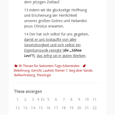
dem jetzigen Zeitlauf.
13 indem wir die glückselige Hoffnung
und Erscheinung der Herrlichkeit
unseres großen Gottes und Heilandes
Jesus Christus erwarten.
14 Der hat sich selbst für uns gegeben,
damit er uns loskaufte von aller
Gesetzlosigkeit und sich selbst ein
Eigentumsvolk reinigte
[
die „Söhne
Levi“!
],
das eifrig sei in guten Werken
.
Kategorien
Schlagworte
95 Thesen für Siebenten-Tags-Adventisten
Bekehrung
,
Gericht
,
Lauheit
,
Römer 7
,
Sieg über Sünde
,
Stellvertretung
,
Theologie
These anzeigen
1.
2.
3.
4. Es
5.
6.
7.
8.
9.
10.
11.
Als
Weil
Christus
ist
Der
Eine
Sündenerkenntnis
Gleichzeitig
Die
Das
Der
12.
13.
14.
15.
16.
17.
18.
19.
20.
21.
22.
unser
die
kann
die
Spätregen
innere
ist
kann
mangelnde
mangelhafte
mangelhafte