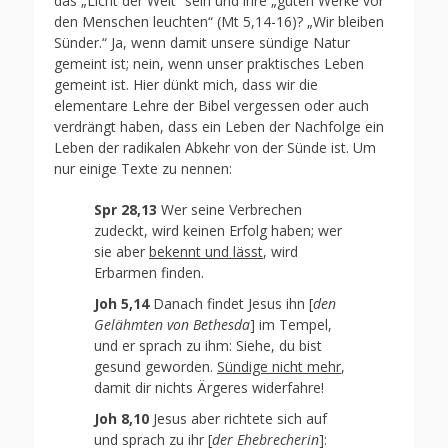
das „Licht der Welt“ sein und ihre „guten Werke vor
den Menschen leuchten“ (Mt 5,14-16)? „Wir bleiben
Sünder.“ Ja, wenn damit unsere sündige Natur
gemeint ist; nein, wenn unser praktisches Leben
gemeint ist. Hier dünkt mich, dass wir die
elementare Lehre der Bibel vergessen oder auch
verdrängt haben, dass ein Leben der Nachfolge ein
Leben der radikalen Abkehr von der Sünde ist. Um
nur einige Texte zu nennen:
Spr 28,13
Wer seine Verbrechen
zudeckt, wird keinen Erfolg haben; wer
sie aber
bekennt und lässt
, wird
Erbarmen finden.
Joh 5,14
Danach findet Jesus ihn [
den
Gelähmten von Bethesda
] im Tempel,
und er sprach zu ihm: Siehe, du bist
gesund geworden.
Sündige nicht mehr
,
damit dir nichts Ärgeres widerfahre!
Joh 8,10
Jesus aber richtete sich auf
und sprach zu ihr [
der Ehebrecherin
]: