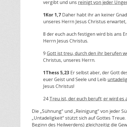
vergibt und uns
reinigt von jeder Unge
1Kor 1,7
Daher habt ihr an keiner Gna
unseres Herrn Jesus Christus erwartet,
8 der euch auch festigen wird bis ans E
Herrn Jesus Christus.
9
Gott ist treu, durch den ihr berufen 
Christus, unseres Herrn.
1Thess 5,23
Er selbst aber, der Gott de
euer Geist und Seele und Leib
untadeli
Jesus Christus!
24
Treu ist, der euch beruft; er wird es
Die „Sühnung“ und „Reinigung“ von jeder Sü
„Untadeligkeit“ stützt sich auf Gottes Treue
Beginn des Heilwerdens) gleichzeitig die Gew