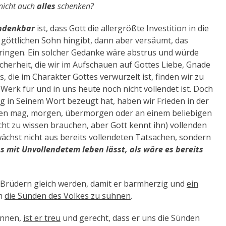
 nicht auch
alles
schenken?
ndenkbar
ist, dass Gott die allergrößte Investition in die
 göttlichen Sohn hingibt, dann aber versäumt, das
ringen. Ein solcher Gedanke wäre abstrus und würde
Sicherheit, die wir im Aufschauen auf Gottes Liebe, Gnade
, die im Charakter Gottes verwurzelt ist, finden wir zu
erk für und in uns heute noch nicht vollendet ist. Doch
ältig in Seinem Wort bezeugt hat, haben wir Frieden in der
ehen mag, morgen, übermorgen oder an einem beliebigen
ht zu wissen brauchen, aber Gott kennt ihn) vollenden
e wächst nicht aus bereits vollendeten Tatsachen, sondern
s mit Unvollendetem leben lässt, als wäre es bereits
 Brüdern gleich werden, damit er barmherzig und
ein
um
die Sünden des Volkes zu sühnen
.
ennen,
ist er treu
und gerecht, dass er uns die Sünden