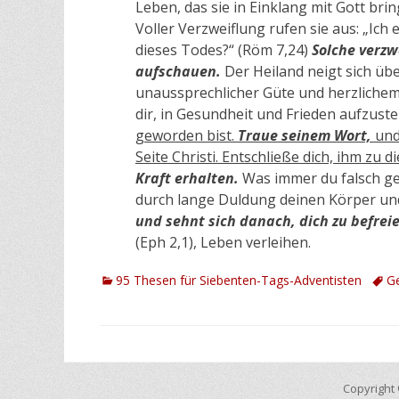
Leben, das sie in Einklang mit Gott brin
Voller Verzweiflung rufen sie aus: „Ic
dieses Todes?“ (Röm 7,24)
Solche verz
aufschauen.
Der Heiland neigt sich übe
unaussprechlicher Güte und herzlichem
dir, in Gesundheit und Frieden aufzust
geworden bist.
Traue seinem Wort,
und 
Seite Christi. Entschließe dich, ihm zu d
Kraft erhalten.
Was immer du falsch g
durch lange Duldung deinen Körper und
und sehnt sich danach, dich zu befrei
(Eph 2,1), Leben verleihen.
Kategorien
Schl
95 Thesen für Siebenten-Tags-Adventisten
Ge
Copyright