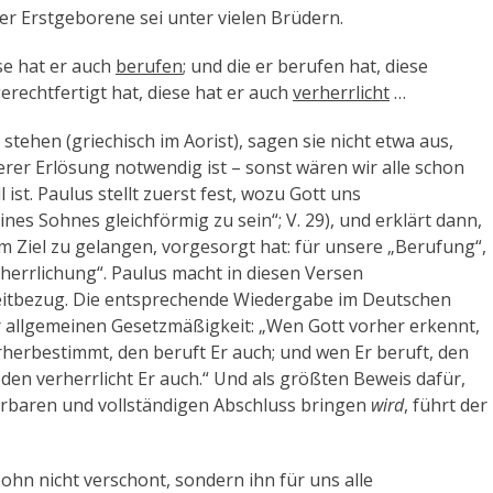
der Erstgeborene sei unter vielen Brüdern.
se hat er auch
berufen
; und die er berufen hat, diese
gerechtfertigt hat, diese hat er auch
verherrlicht
…
tehen (griechisch im Aorist), sagen sie nicht etwa aus,
nserer Erlösung notwendig ist – sonst wären wir alle schon
l ist. Paulus stellt zuerst fest, wozu Gott uns
nes Sohnes gleichförmig zu sein“; V. 29), und erklärt dann,
sem Ziel zu gelangen, vorgesorgt hat: für unsere „Berufung“,
rherrlichung“. Paulus macht in diesen Versen
eitbezug. Die entsprechende Wiedergabe im Deutschen
 allgemeinen Gesetzmäßigkeit: „Wen Gott vorher erkennt,
herbestimmt, den beruft Er auch; und wen Er beruft, den
, den verherrlicht Er auch.“ Und als größten Beweis dafür,
erbaren und vollständigen Abschluss bringen
wird
, führt der
ohn nicht verschont, sondern ihn für uns alle