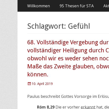
Primäres
Springe
Willkommen
95 Thesen für STA
Akt
zum
Menü
Inhalt
Schlagwort:
Gefühl
68. Vollständige Vergebung durc
vollständiger Heiligung durch 
obwohl wir es weder sehen noc
Maße das Zweite glauben, obwo
können.
Posted
10. April 2019
on
Paulus beschreibt Gottes Vorsorge im Erlös
Röm 8,29
Die er vorher
erkannt
hat, di