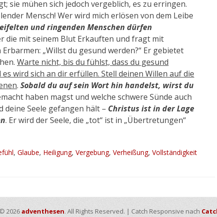
gt; sie mühen sich jedoch vergeblich, es zu erringen.
h elender Mensch! Wer wird mich erlösen von dem Leibe
weifelten und ringenden Menschen dürfen
r die mit seinem Blut Erkauften und fragt mit
 Erbarmen: „Willst du gesund werden?“ Er gebietet
ehen.
Warte nicht, bis du fühlst, dass du gesund
es wird sich an dir erfüllen. Stell deinen Willen auf die
ienen
.
Sobald du auf sein Wort hin handelst, wirst du
emacht haben magst und welche schwere Sünde auch
 deine Seele gefangen hält –
Christus ist in der Lage
en
. Er wird der Seele, die „tot“ ist in „Übertretungen“
agworte
fühl
,
Glaube
,
Heiligung
,
Vergebung
,
Verheißung
,
Vollständigkeit
 © 2026
adventhesen
. All Rights Reserved. | Catch Responsive nach
Catc