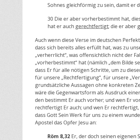
Sohnes gleichförmig zu sein, damit er 
30 Die er aber vorherbestimmt hat, die
hat er auch
gerechtfertigt
; die er aber 
Auch wenn diese Verse im deutschen Perfekt s
dass sich bereits alles erfüllt hat, was zu u
„verherrlicht“, was offensichtlich nicht der Fal
„vorherbestimmt“ hat (nämlich „dem Bilde sei
dass Er für alle nötigen Schritte, um zu die
für unsere „Rechtfertigung“, für unsere „Ve
grundsätzliche Aussagen ohne konkreten Z
wäre die Gegenwartsform als Ausdruck einer
den bestimmt Er auch vorher; und wen Er vor
rechtfertigt Er auch; und wen Er rechtfertigt
dass Gott Sein Werk für uns zu einem wund
Apostel das Opfer Jesu an:
Röm 8,32
Er, der doch seinen eigenen S