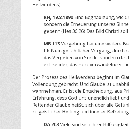
Heilwerdens).
RH
, 19.8.1890
Eine Begnadigung, wie Ch
sondern die
Erneuerung unseres Sinne
geben.“ (Hes 36,26) Das
Bild Christi
soll
MB
113
Vergebung hat eine weitere Bed
bloß ein gerichtlicher Vorgang, durch d
das Vergeben von Sünde, sondern das
erlösender, das Herz verwandelnder Li
Der Prozess des Heilwerdens beginnt im Gl
Vollendung gebracht. Und Glaube ist unabhä
wahrnehmen. Er ist die Entscheidung, aus Pr
Erfahrung, dass Gott uns unendlich liebt u
Rettender Glaube heißt, sich über alle Gefühl
zu geistlicher Heilung und innerer Befreiung
DA
203
Viele sind sich ihrer Hilflosigk