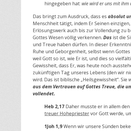
hingegeben hat:
wie wird er uns mit ihm
Das bringt zum Ausdruck, dass es
absolut
u
Menschheit tätigt, indem Er Seinen einzigen,
Erlösungswerk auch bis zur Vollendung zu b
Gottes Wesen völlig verkennen.
Das
ist die 
und Treue haben dürfen. In dieser Erkenntnis
Ruhe und Geborgenheit, selbst wenn Gottes W
weil Gott so ist, wie Er ist, und dies so vielf
Gewissheit, dass Er, was heute noch ausst
zukünftigen Tag unseres Lebens (den wir nic
wird. Das ist biblische „Heilsgewissheit“. Si
aus dem Vertrauen auf Gottes Treue, die un
vollendet.
Heb 2,17
Daher musste er in allem den
treuer Hohepriester
vor Gott werde, 
1Joh 1,9
Wenn wir unsere Sünden bek