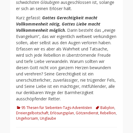
schwächsten Gläubigen
ausgeschlossen ist, solange
er sich an seinen Erlöser hält.
Kurz gefasst:
Gottes Gerechtigkeit macht
Vollkommenheit nötig, Gottes Liebe macht
Vollkommenheit möglich.
Darin besteht das „ewige
Evangelium“, das wir eigentlich weltweit verkündigen
sollen, aber selbst aus den Augen verloren haben.
Erfassen wir es aber als Wahrheit und Tatsache,
wird sich jede Rebellion in überströmende Freude
und tiefe Liebe verwandeln. Warum sollten wir
diesen Gott nicht von ganzem Herzen bewundern
und verehren? Seine Gerechtigkeit ist ein
unerschütterlicher, zuverlässiger, nie trügender Fels,
und Seine Liebe ist ein mächtiger, mitfühlender, alle
nur denkbaren Wege der Barmherzigkeit
ausschöpfender Retter.
Kategorien
Schlagworte
95 Thesen für Siebenten-Tags-Adventisten
Babylon
,
Dreiengelbotschaft
,
Erlösungsplan
,
Götzendienst
,
Rebellion
,
Ungehorsam
,
Unglaube